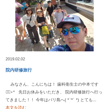
2019.02.02
院内研修旅行
みなさん、こんにちは！ 歯科衛生士の中本です
◡̈⃝︎⋆︎* 先日お休みをいただき、 院内研修旅行へ行っ
てきました！！ 今年はバリ島へ( *˙꒳˙ *) とても...
本文を読む