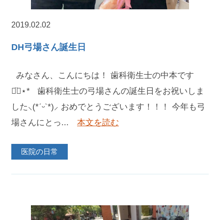
2019.02.02
DH弓場さん誕生日
みなさん、こんにちは！ 歯科衛生士の中本です
◡̈⃝︎⋆︎* 歯科衛生士の弓場さんの誕生日をお祝いしま
した⸜(*ˊᵕˋ*)⸝ おめでとうございます！！！ 今年も弓
場さんにとっ...
本文を読む
医院の日常