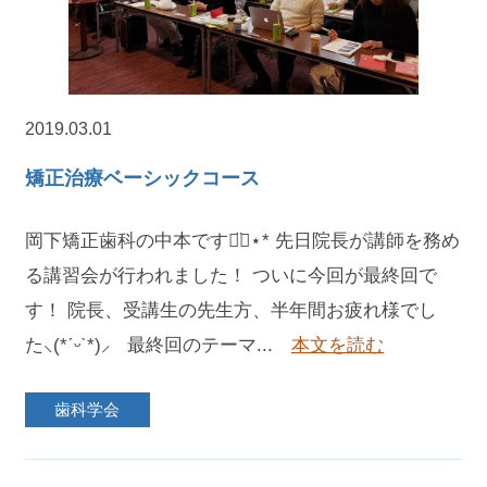
2019.03.01
矯正治療ベーシックコース
岡下矯正歯科の中本です◡̈⃝︎⋆︎* 先日院長が講師を務め
る講習会が行われました！ ついに今回が最終回で
す！ 院長、受講生の先生方、半年間お疲れ様でし
た⸜(*ˊᵕˋ*)⸝ 最終回のテーマ...
本文を読む
歯科学会