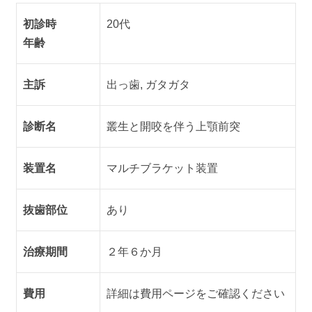
初診時
20代
年齢
主訴
出っ歯, ガタガタ
診断名
叢生と開咬を伴う上顎前突
装置名
マルチブラケット装置
抜歯部位
あり
治療期間
２年６か月
費用
詳細は費用ページをご確認ください