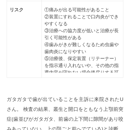
リスク
①痛みが出る可能性があること
②装置にすれることで口内炎ができ
やすくなる
③治療への協力度が低いと治療が長
引く可能性がある
④歯みがきが難しくなるため虫歯や
歯肉炎になりやすい
⑤治療後、保定装置（リテーナー）
を指示通り入れないや、その他の指
導内容が守れない場合後戻りする可
能性がある
※上記の内容は個人差があるため、
全ての方に当てはまるものではあり
ガタガタで歯が出ていることを主訴に来院されたU
ませんので参考としてご覧くださ
い。 なお、記載の矯正装置は完成物
さん。 検査の結果、叢生と開口をともなう上顎前突
薬機法対象外の矯正装置であり医薬
症(歯並びがガタガタ、前歯の上下間に隙間があり咬
品副作用被害救済制度の対象外とな
る場合があります。
みあっていない、上の顎ごと前へでている)と診断。