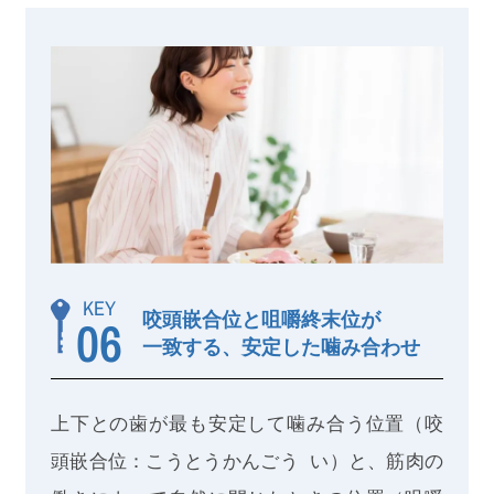
KEY
咬頭嵌合位と咀嚼終末位が
06
一致する、安定した噛み合わせ
上下との歯が最も安定して噛み合う位置（咬
頭嵌合位：こうとうかんごう い）と、筋肉の