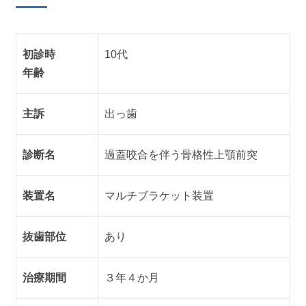
初診時
10代
年齢
主訴
出っ歯
診断名
過蓋咬合を伴う骨格性上顎前突
装置名
マルチブラケット装置
抜歯部位
あり
治療期間
３年４か月