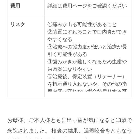
費用
詳細は費用ページをご確認ください
リスク
①痛みが出る可能性があること
②装置にすれることで口内炎ができ
やすくなる
③治療への協力度が低いと治療が長
引く可能性がある
④歯みがきが難しくなるため虫歯や
歯肉炎になりやすい
⑤治療後、保定装置（リテーナー）
を指示通り入れないや、その他の指
導内容が守れない場合後戻りする可
能性がある
※上記の内容は個人差があるため、
全ての方に当てはまるものではあり
お母様、ご本人様ともに出っ歯が気になると13歳で
ませんので参考としてご覧くださ
い。 なお、記載の矯正装置は完成物
来院されました。 検査の結果、過蓋咬合をともなう
薬機法対象外の矯正装置であり医薬