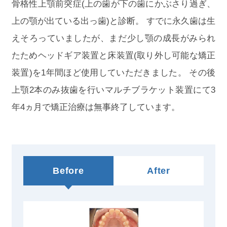
骨格性上顎前突症(上の歯が下の歯にかぶさり過ぎ、
品副作用被害救済制度の対象外とな
る場合があります。
上の顎が出ている出っ歯)と診断。 すでに永久歯は生
えそろっていましたが、まだ少し顎の成長がみられ
たためヘッドギア装置と床装置(取り外し可能な矯正
装置)を1年間ほど使用していただきました。 その後
上顎2本のみ抜歯を行いマルチブラケット装置にて3
年4ヵ月で矯正治療は無事終了しています。
Before
After