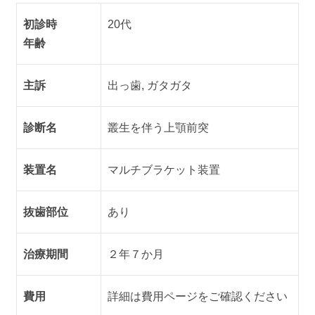
初診時
20代
年齢
主訴
出っ歯, ガタガタ
診断名
叢生を伴う上顎前突
装置名
マルチブラケット装置
抜歯部位
あり
治療期間
２年７か月
費用
詳細は費用ページをご確認ください