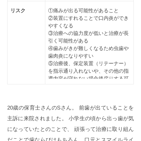
リスク
①痛みが出る可能性があること
②装置にすれることで口内炎ができ
やすくなる
③治療への協力度が低いと治療が長
引く可能性がある
④歯みがきが難しくなるため虫歯や
歯肉炎になりやすい
⑤治療後、保定装置（リテーナー）
を指示通り入れないや、その他の指
導内容が守れない場合後戻りする可
能性がある
※上記の内容は個人差があるため、
全ての方に当てはまるものではあり
20歳の保育士さんのSさん。 前歯が出ていることを
ませんので参考としてご覧くださ
い。 なお、記載の矯正装置は完成物
主訴に来院されました。 小学生の頃から出っ歯が気
薬機法対象外の矯正装置であり医薬
になっていたとのことで、 頑張って治療に取り組ん
品副作用被害救済制度の対象外とな
る場合があります。
だことで歯ならびはもちろん、口元とスマイルライ