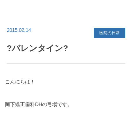
イ
ブ
を
選
択
2015.02.14
医院の日常
?バレンタイン?
こんにちは！
岡下矯正歯科DHの弓場です。