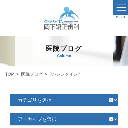
MENU
医院ブログ
Column
TOP
医院ブログ
?バレンタイン?
カ
テ
ゴ
リ
を
ア
選
ー
択
カ