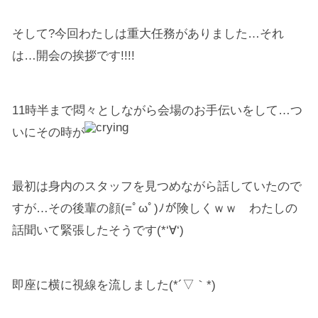
そして?今回わたしは重大任務がありました…それ
は…開会の挨拶です!!!!
11時半まで悶々としながら会場のお手伝いをして…つ
いにその時が
最初は身内のスタッフを見つめながら話していたので
すが…その後輩の顔(=ﾟωﾟ)ﾉが険しくｗｗ わたしの
話聞いて緊張したそうです(*‘∀‘)
即座に横に視線を流しました(*´▽｀*)