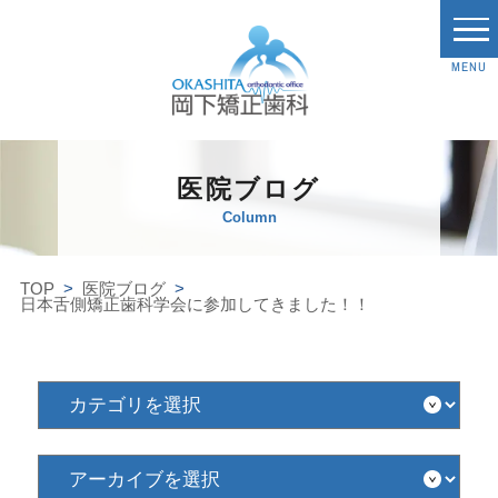
MENU
医院ブログ
Column
TOP
医院ブログ
日本舌側矯正歯科学会に参加してきました！！
カ
テ
ゴ
リ
を
ア
選
ー
択
カ