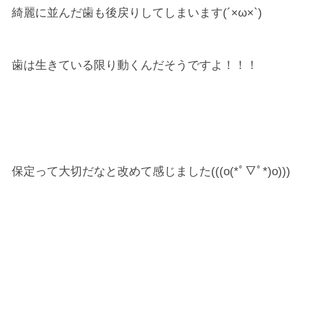
綺麗に並んだ歯も後戻りしてしまいます(´×ω×`)
歯は生きている限り動くんだそうですよ！！！
保定って大切だなと改めて感じました(((o(*ﾟ▽ﾟ*)o)))