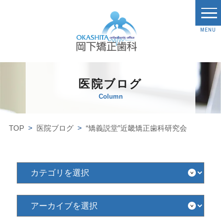
MENU
医院ブログ
Column
TOP
医院ブログ
“矯義説堂”近畿矯正歯科研究会
カ
テ
ゴ
リ
を
ア
選
ー
択
カ