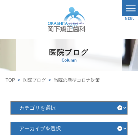
MENU
医院ブログ
Column
TOP
医院ブログ
当院の新型コロナ対策
カ
テ
ゴ
リ
を
ア
選
ー
択
カ