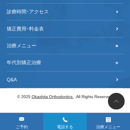
診療時間･アクセス
矯正費用･料金表
治療メニュー
治療メニュー
年代別矯正治療
自分の歯並びをチェック！
年代別矯正治療
Q&A
歯列矯正治療の流れ
20代からの矯正治療
© 2025
Okashita Orthodontics.
.All Rights Reserved.
子どもの矯正
30代からの矯正治療
大人の矯正
40代からの矯正治療
舌側矯正
ご予約
電話する
治療メニュー