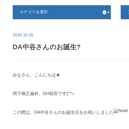
カ
ア
テ
ー
ゴ
カ
リ
イ
を
ブ
選
を
択
選
2016.10.25
択
DA中谷さんのお誕生?
みなさん、こんにちは★
岡下矯正歯科、DH前田です(^^♪
この間は、DA中谷さんのお誕生日をお祝いしました