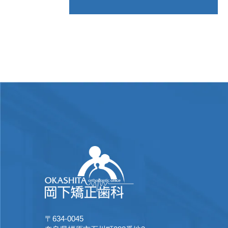
〒634-0045