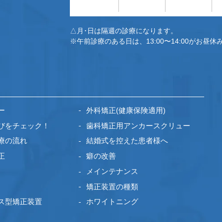
△月･日は隔週の診療になります。
※午前診療のある日は、13:00〜14:00がお昼休
ー
外科矯正(健康保険適用)
びをチェック！
歯科矯正用アンカースクリュー
療の流れ
結婚式を控えた患者様へ
正
癖の改善
メインテナンス
矯正装置の種類
ス型矯正装置
ホワイトニング