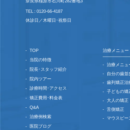
奈良県橿原市石川町282番地3
TEL : 0120-66-4187
休診日／木曜日･祝祭日
TOP
治療メニュー
当院の特徴
治療メニュ
院長･スタッフ紹介
自分の歯並
院内ツアー
歯列矯正治
診療時間･アクセス
子どもの矯
矯正費用･料金表
大人の矯正
Q&A
舌側矯正
治療例検索
マウスピー
医院ブログ