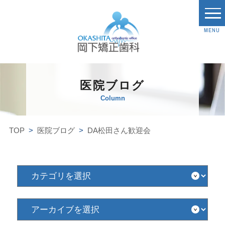
MENU
医院ブログ
Column
TOP
医院ブログ
DA松田さん歓迎会
カ
テ
ゴ
リ
を
ア
選
ー
択
カ