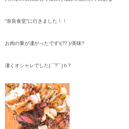
"奈良食堂"に行きました！！
お肉の量が凄かったです\(?? )/美味?
凄くオシャレでした( ¯?¯ )ｂ?