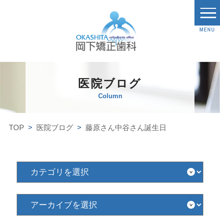
MENU
医院ブログ
Column
TOP
医院ブログ
藤原さん中谷さん誕生日
カ
テ
ゴ
リ
を
ア
選
ー
択
カ