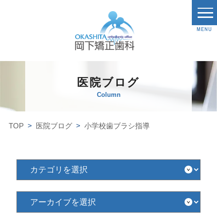
MENU
医院ブログ
Column
TOP
医院ブログ
小学校歯ブラシ指導
カ
テ
ゴ
リ
を
ア
選
ー
択
カ